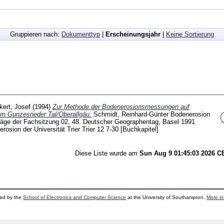
Gruppieren nach:
Dokumenttyp
|
Erscheinungsjahr
|
Keine Sortierung
kert, Josef
(1994)
Zur Methode der Bodenerosionsmessungen auf
im Gunzesrieder Tal/Oberallgäu.
Schmidt, Reinhard-Günter
Bodenerosion
räge der Fachsitzung 02, 48. Deutscher Geographentag, Basel 1991
rosion der Universität Trier Trier
12
7-30
[Buchkapitel]
Diese Liste wurde am
Sun Aug 9 01:45:03 2026 
ped by the
School of Electronics and Computer Science
at the University of Southampton.
More in