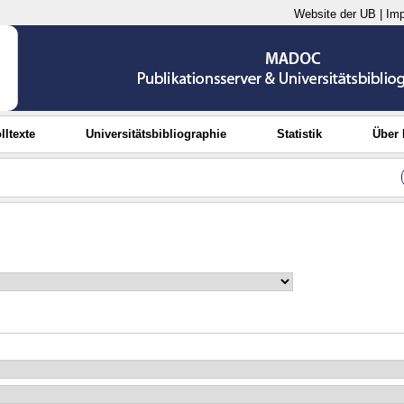
Website der UB
|
Im
lltexte
Universitätsbibliographie
Statistik
Über