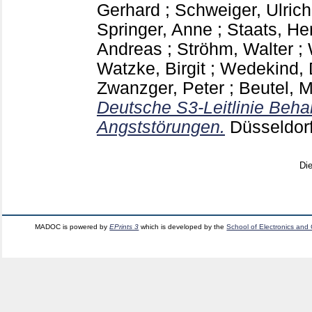
Gerhard
;
Schweiger, Ulrich
Springer, Anne
;
Staats, H
Andreas
;
Ströhm, Walter
;
Watzke, Birgit
;
Wedekind, 
Zwanzger, Peter
;
Beutel, M
Deutsche S3-Leitlinie Beh
Angststörungen.
Düsseldor
Di
MADOC is powered by
EPrints 3
which is developed by the
School of Electronics and