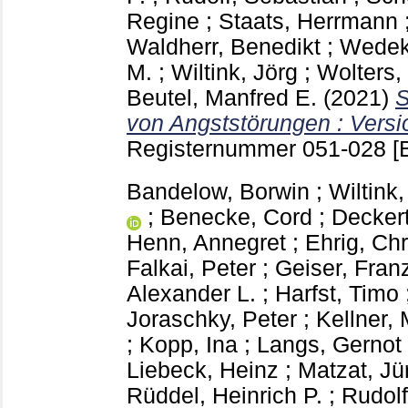
Regine
;
Staats, Herrmann
Waldherr, Benedikt
;
Wedeki
M.
;
Wiltink, Jörg
;
Wolters, 
Beutel, Manfred E.
(2021)
S
von Angststörungen : Versi
Registernummer 051-028
[
Bandelow, Borwin
;
Wiltink,
;
Benecke, Cord
;
Deckert
Henn, Annegret
;
Ehrig, Chr
Falkai, Peter
;
Geiser, Fran
Alexander L.
;
Harfst, Timo
Joraschky, Peter
;
Kellner,
;
Kopp, Ina
;
Langs, Gernot
Liebeck, Heinz
;
Matzat, Jü
Rüddel, Heinrich P.
;
Rudolf