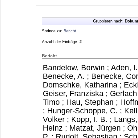
Gruppieren nach:
Dokum
Springe zu:
Bericht
Anzahl der Einträge:
2
.
Bericht
Bandelow, Borwin
;
Aden, I.
Benecke, A.
;
Benecke, Co
Domschke, Katharina
;
Eck
Geiser, Franziska
;
Gerlach
Timo
;
Hau, Stephan
;
Hoff
;
Hunger-Schoppe, C.
;
Kell
Volker
;
Kopp, I. B.
;
Langs,
Heinz
;
Matzat, Jürgen
;
Ohl
P.
;
Rudolf, Sebastian
;
Sch