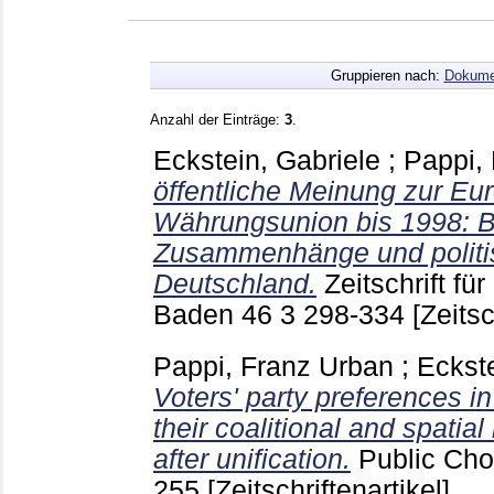
Gruppieren nach:
Dokume
Anzahl der Einträge:
3
.
Eckstein, Gabriele
;
Pappi,
öffentliche Meinung zur Eu
Währungsunion bis 1998: Be
Zusammenhänge und politi
Deutschland.
Zeitschrift fü
Baden
46 3
298-334
[Zeitsc
Pappi, Franz Urban
;
Eckste
Voters' party preferences i
their coalitional and spatia
after unification.
Public Cho
255
[Zeitschriftenartikel]