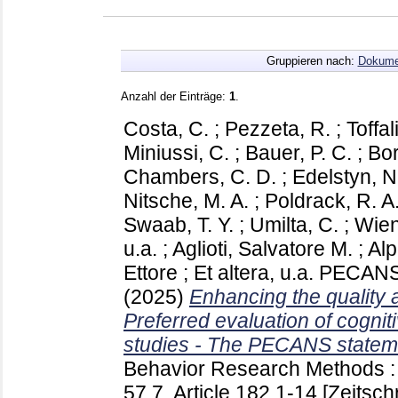
Gruppieren nach:
Dokume
Anzahl der Einträge:
1
.
Costa, C.
;
Pezzeta, R.
;
Toffal
Miniussi, C.
;
Bauer, P. C.
;
Bor
Chambers, C. D.
;
Edelstyn, N
Nitsche, M. A.
;
Poldrack, R. A
Swaab, T. Y.
;
Umilta, C.
;
Wien
u.a.
;
Aglioti, Salvatore M.
;
Alp
Ettore
;
Et altera, u.a.
PECANS 
(2025)
Enhancing the quality a
Preferred evaluation of cogni
studies - The PECANS stateme
Behavior Research Methods : 
57 7, Article 182
1-14
[Zeitschr