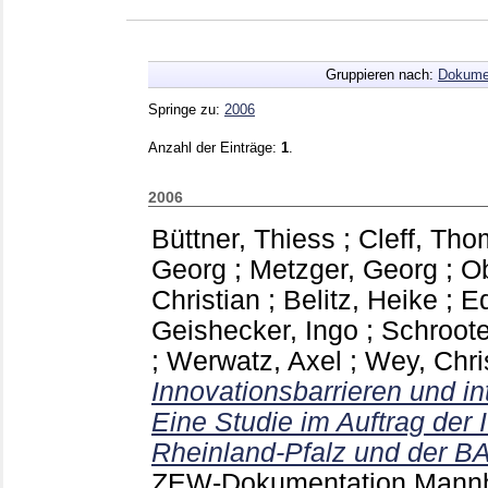
Gruppieren nach:
Dokume
Springe zu:
2006
Anzahl der Einträge:
1
.
2006
Büttner, Thiess
;
Cleff, Th
Georg
;
Metzger, Georg
;
Ob
Christian
;
Belitz, Heike
;
Ed
Geishecker, Ingo
;
Schroote
;
Werwatz, Axel
;
Wey, Chri
Innovationsbarrieren und in
Eine Studie im Auftrag de
Rheinland-Pfalz und der BA
ZEW-Dokumentation Man