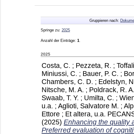
Gruppieren nach:
Dokume
Springe zu:
2025
Anzahl der Einträge:
1
.
2025
Costa, C.
;
Pezzeta, R.
;
Toffal
Miniussi, C.
;
Bauer, P. C.
;
Bor
Chambers, C. D.
;
Edelstyn, N
Nitsche, M. A.
;
Poldrack, R. A
Swaab, T. Y.
;
Umilta, C.
;
Wien
u.a.
;
Aglioti, Salvatore M.
;
Alp
Ettore
;
Et altera, u.a.
PECANS 
(2025)
Enhancing the quality a
Preferred evaluation of cogni