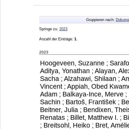
Gruppieren nach:
Dokume
Springe zu:
2023
Anzahl der Einträge:
1
.
2023
Hoogeveen, Suzanne
;
Sarafo
Aditya, Yonathan
;
Alayan, Ale
Sacha
;
Alzahawi, Shilaan
;
Am
Vincent
;
Appiah, Obed Kwam
Adam
;
Balkaya-Ince, Merve
;
Sachin
;
Bartoš, František
;
Be
Beitner, Julia
;
Bendixen, Thei
Renatas
;
Billet, Matthew I.
;
Bi
;
Breitsohl, Heiko
;
Bret, Améli