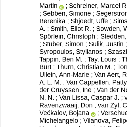
Martin
;
Schreiner, Marcel 
;
Sebben, Simone
;
Segerstro
Berenika
;
Shjoedt, Uffe
;
Sims
A.
;
Smith, Eliot R.
;
Sowden, W
Spörlein, Christoph
;
Stedden,
;
Stuber, Simon
;
Sulik, Justin
Syropoulos, Stylianos
;
Szaszi
Tappin, Ben M.
;
Tay, Louis
;
T
Burt
;
Thurn, Christian M.
;
Tor
Ullein, Ann-Marie
;
Van Aert, 
A. L. M.
;
Van Cappellen, Patty
der Cruyssen, Ine
;
Van der No
N. N.
;
Van Lissa, Caspar J.
;
Ravenzwaaij, Don
;
van Zyl, C
Većkalov, Bojana
;
Verschue
Michelangelo
;
Vilanova, Felip