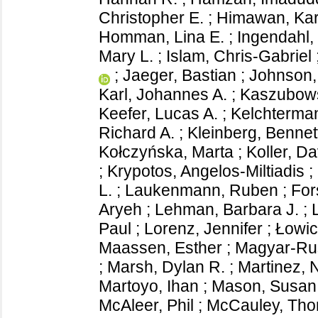
Christopher E.
;
Himawan, Kar
Homman, Lina E.
;
Ingendahl,
Mary L.
;
Islam, Chris-Gabriel
;
Jaeger, Bastian
;
Johnson,
Karl, Johannes A.
;
Kaszubows
Keefer, Lucas A.
;
Kelchterman
Richard A.
;
Kleinberg, Bennet
Kołczyńska, Marta
;
Koller, D
;
Krypotos, Angelos-Miltiadis
;
L.
;
Laukenmann, Ruben
;
For
Aryeh
;
Lehman, Barbara J.
;
Paul
;
Lorenz, Jennifer
;
Łowic
Maassen, Esther
;
Magyar-Rus
;
Marsh, Dylan R.
;
Martinez, 
Martoyo, Ihan
;
Mason, Susan
McAleer, Phil
;
McCauley, Th