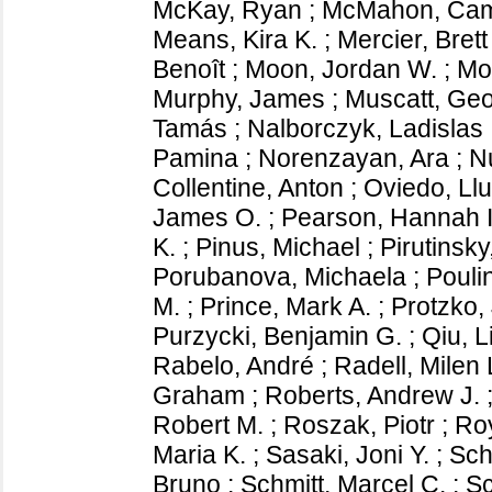
McKay, Ryan
;
McMahon, Cami
Means, Kira K.
;
Mercier, Brett
Benoît
;
Moon, Jordan W.
;
Mo
Murphy, James
;
Muscatt, Ge
Tamás
;
Nalborczyk, Ladislas
Pamina
;
Norenzayan, Ara
;
Nu
Collentine, Anton
;
Oviedo, Llu
James O.
;
Pearson, Hannah I
K.
;
Pinus, Michael
;
Pirutinsky
Porubanova, Michaela
;
Poulin
M.
;
Prince, Mark A.
;
Protzko,
Purzycki, Benjamin G.
;
Qiu, L
Rabelo, André
;
Radell, Milen 
Graham
;
Roberts, Andrew J.
Robert M.
;
Roszak, Piotr
;
Roy
Maria K.
;
Sasaki, Joni Y.
;
Sch
Bruno
;
Schmitt, Marcel C.
;
Sc