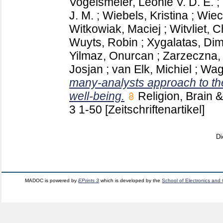
Vogelsmeier, Leonie V. D. E.
;
J. M.
;
Wiebels, Kristina
;
Wiec
Witkowiak, Maciej
;
Witvliet, C
Wuyts, Robin
;
Xygalatas, Dimi
Yilmaz, Onurcan
;
Zarzeczna, 
Josjan
;
van Elk, Michiel
;
Wag
many-analysts approach to the
well-being.
Religion, Brain
3
1-50
[Zeitschriftenartikel]
Di
MADOC is powered by
EPrints 3
which is developed by the
School of Electronics and