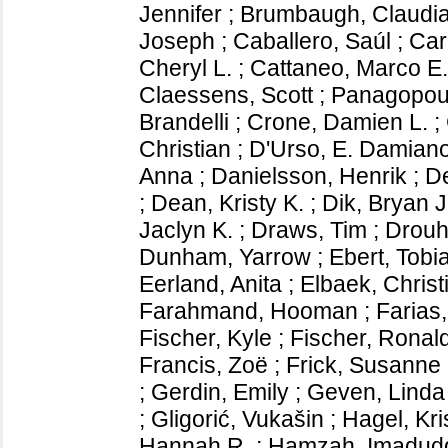
Jennifer
;
Brumbaugh, Claudia
Joseph
;
Caballero, Saúl
;
Car
Cheryl L.
;
Cattaneo, Marco E.
Claessens, Scott
;
Panagopoul
Brandelli
;
Crone, Damien L.
;
Christian
;
D'Urso, E. Damian
Anna
;
Danielsson, Henrik
;
De
;
Dean, Kristy K.
;
Dik, Bryan J
Jaclyn K.
;
Draws, Tim
;
Drouh
Dunham, Yarrow
;
Ebert, Tobi
Eerland, Anita
;
Elbaek, Christ
Farahmand, Hooman
;
Farias
Fischer, Kyle
;
Fischer, Ronal
Francis, Zoë
;
Frick, Susanne
;
Gerdin, Emily
;
Geven, Linda
;
Gligorić, Vukašin
;
Hagel, Kri
Hannah R.
;
Hamzah, Imadud