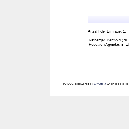
Anzahl der Einträge:
1
.
Rittberger, Berthold
(20
Research Agendas in EU 
MADOC is powered by
EPrints 3
which is develo