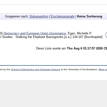
Gruppieren nach:
Dokumenttyp
|
Erscheinungsjahr
|
Keine Sortierung
10)
Democracy and European Union Governance.
Egan, Michelle P.
Studies : Stalking the Elephant Basingstoke [u.a.]
134-167
[Buchkapitel]
Diese Liste wurde am
Thu Aug 6 01:17:57 2026 
ped by the
School of Electronics and Computer Science
at the University of Southampton.
More in