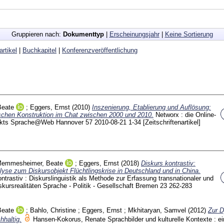
Gruppieren nach:
Dokumenttyp
|
Erscheinungsjahr
|
Keine Sortierung
artikel
|
Buchkapitel
|
Konferenzveröffentlichung
eate
;
Eggers, Ernst
(2010)
Inszenierung, Etablierung und Auflösung:
ischen Konstruktion im Chat zwischen 2000 und 2010.
Networx : die Online-
ojekts Sprache@Web Hannover
57 2010-08-21
1-34
[Zeitschriftenartikel]
emmesheimer, Beate
;
Eggers, Ernst
(2018)
Diskurs kontrastiv:
lyse zum Diskursobjekt Flüchtlingskrise in Deutschland und in China.
ntrastiv : Diskurslinguistik als Methode zur Erfassung transnationaler und
skursrealitäten Sprache - Politik - Gesellschaft Bremen
23
262-283
eate
;
Bahlo, Christine
;
Eggers, Ernst
;
Mkhitaryan, Samvel
(2012)
Zur 
hhaltig.
Hansen-Kokorus, Renate
Sprachbilder und kulturelle Kontexte : e