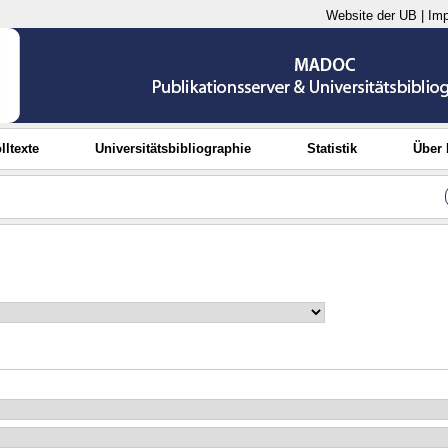
Website der UB
|
Im
lltexte
Universitätsbibliographie
Statistik
Über