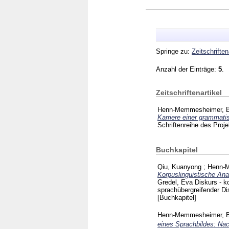
Springe zu:
Zeitschriften
Anzahl der Einträge:
5
.
Zeitschriftenartikel
Henn-Memmesheimer, B
Karriere einer grammat
Schriftenreihe des Pr
Buchkapitel
Qiu, Kuanyong
;
Henn-M
Korpuslinguistische Ana
Gredel, Eva
Diskurs - ko
sprachübergreifender Di
[Buchkapitel]
Henn-Memmesheimer, B
eines Sprachbildes: Nac