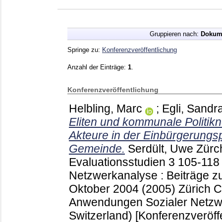
Gruppieren nach:
Dokum
Springe zu:
Konferenzveröffentlichung
Anzahl der Einträge:
1
.
Konferenzveröffentlichung
Helbling, Marc
;
Egli, Sandr
Eliten und kommunale Politikn
Akteure in der Einbürgerungsp
Gemeinde.
Serdült, Uwe
Zürch
Evaluationsstudien
3
105-11
Netzwerkanalyse : Beiträge z
Oktober 2004 (2005) Zürich
C
Anwendungen Sozialer Netzwe
Switzerland)
[Konferenzveröff