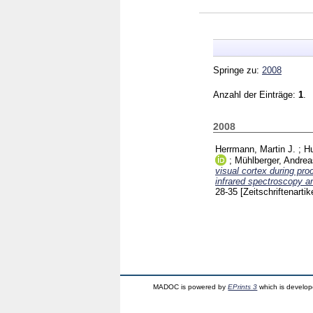
Springe zu:
2008
Anzahl der Einträge:
1
.
2008
Herrmann, Martin J.
;
Hu
;
Mühlberger, Andrea
visual cortex during pro
infrared spectroscopy an
28-35
[Zeitschriftenartik
MADOC is powered by
EPrints 3
which is develo