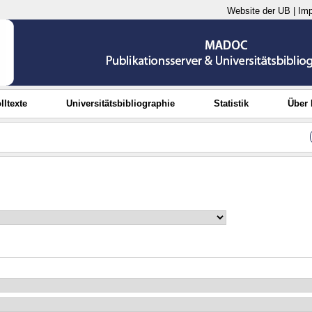
Website der UB
|
Im
lltexte
Universitätsbibliographie
Statistik
Über