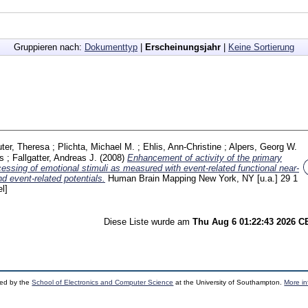
Gruppieren nach:
Dokumenttyp
|
Erscheinungsjahr
|
Keine Sortierung
ter, Theresa
;
Plichta, Michael M.
;
Ehlis, Ann-Christine
;
Alpers, Georg W.
s
;
Fallgatter, Andreas J.
(2008)
Enhancement of activity of the primary
cessing of emotional stimuli as measured with event-related functional near-
d event-related potentials.
Human Brain Mapping New York, NY [u.a.]
29 1
el]
Diese Liste wurde am
Thu Aug 6 01:22:43 2026 
ped by the
School of Electronics and Computer Science
at the University of Southampton.
More in