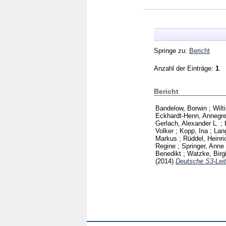
Springe zu:
Bericht
Anzahl der Einträge:
1
.
Bericht
Bandelow, Borwin
;
Wilt
Eckhardt-Henn, Annegre
Gerlach, Alexander L.
;
Volker
;
Kopp, Ina
;
Lan
Markus
;
Rüddel, Heinri
Regine
;
Springer, Anne
Benedikt
;
Watzke, Birgi
(2014)
Deutsche S3-Leit