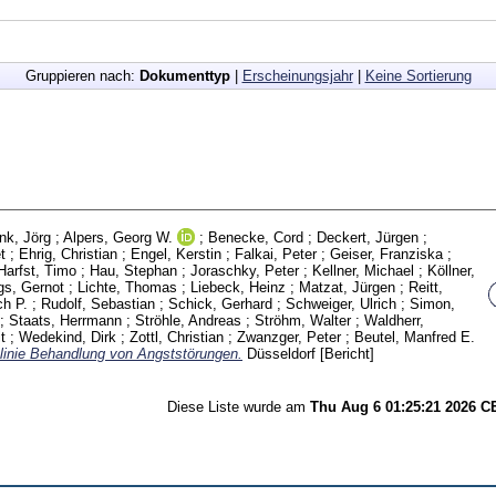
Gruppieren nach:
Dokumenttyp
|
Erscheinungsjahr
|
Keine Sortierung
ink, Jörg
;
Alpers, Georg W.
;
Benecke, Cord
;
Deckert, Jürgen
;
t
;
Ehrig, Christian
;
Engel, Kerstin
;
Falkai, Peter
;
Geiser, Franziska
;
Harfst, Timo
;
Hau, Stephan
;
Joraschky, Peter
;
Kellner, Michael
;
Köllner,
gs, Gernot
;
Lichte, Thomas
;
Liebeck, Heinz
;
Matzat, Jürgen
;
Reitt,
ch P.
;
Rudolf, Sebastian
;
Schick, Gerhard
;
Schweiger, Ulrich
;
Simon,
;
Staats, Herrmann
;
Ströhle, Andreas
;
Ströhm, Walter
;
Waldherr,
t
;
Wedekind, Dirk
;
Zottl, Christian
;
Zwanzger, Peter
;
Beutel, Manfred E.
linie Behandlung von Angststörungen.
Düsseldorf
[Bericht]
Diese Liste wurde am
Thu Aug 6 01:25:21 2026 