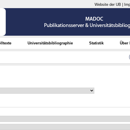
Website der UB
|
Im
lltexte
Universitätsbibliographie
Statistik
Über