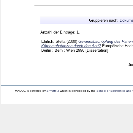
Gruppieren nach:
Dokume
Anzahl der Einträge:
1
.
Ehrlich, Stella
(2000)
Gewinnabschöpfung des Patient
Körpersubstanzen durch den Arzt?
Europäische Hoch
Berlin ; Bern ; Wien
2996
[Dissertation]
Di
MADOC is powered by
EPrints 3
which is developed by the
School of Electronics and