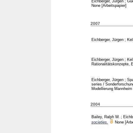
Eichberger, Jürgen
;
Gue
None
[Arbeitspapier]
2007
Eichberger, Jürgen
;
Kel
Eichberger, Jürgen
;
Kel
Rationalitätskonzepte,
Eichberger, Jürgen
;
Spa
series / Sonderforschu
Modellierung Mannhei
2004
Bailey, Ralph W.
;
Eichb
societies.
None
[Arb