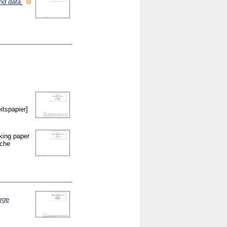
nd data.
itspapier]
king paper
sche
arge