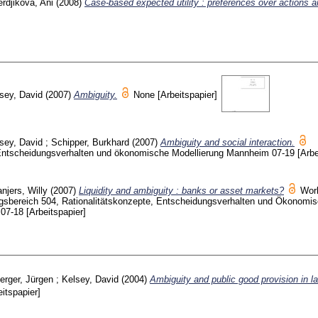
rdjikova, Ani
(2008)
Case-based expected utility : preferences over actions a
sey, David
(2007)
Ambiguity.
None
[Arbeitspapier]
sey, David
;
Schipper, Burkhard
(2007)
Ambiguity and social interaction.
 Entscheidungsverhalten und ökonomische Modellierung Mannheim
07-19
[Arbe
njers, Willy
(2007)
Liquidity and ambiguity : banks or asset markets?
Wor
ngsbereich 504, Rationalitätskonzepte, Entscheidungsverhalten und Ökonomi
m
07-18
[Arbeitspapier]
erger, Jürgen
;
Kelsey, David
(2004)
Ambiguity and public good provision in l
eitspapier]