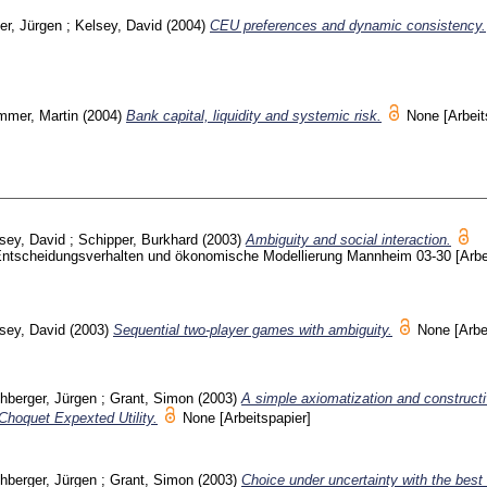
er, Jürgen
;
Kelsey, David
(2004)
CEU preferences and dynamic consistency.
mer, Martin
(2004)
Bank capital, liquidity and systemic risk.
None
[Arbeit
sey, David
;
Schipper, Burkhard
(2003)
Ambiguity and social interaction.
 Entscheidungsverhalten und ökonomische Modellierung Mannheim
03-30
[Arbe
sey, David
(2003)
Sequential two-player games with ambiguity.
None
[Arbe
hberger, Jürgen
;
Grant, Simon
(2003)
A simple axiomatization and construct
 Choquet Expexted Utility.
None
[Arbeitspapier]
hberger, Jürgen
;
Grant, Simon
(2003)
Choice under uncertainty with the best