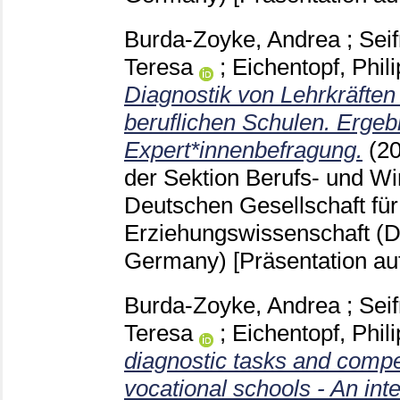
Burda-Zoyke, Andrea
;
Seif
Teresa
;
Eichentopf, Phil
Diagnostik von Lehrkräften
beruflichen Schulen. Ergebn
Expert*innenbefragung.
(2
der Sektion Berufs- und Wi
Deutschen Gesellschaft für
Erziehungswissenschaft (D
Germany)
[Präsentation au
Burda-Zoyke, Andrea
;
Seif
Teresa
;
Eichentopf, Phil
diagnostic tasks and compe
vocational schools - An int