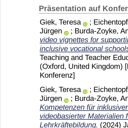
Präsentation auf Konfe
Giek, Teresa
;
Eichentopf
Jürgen
;
Burda-Zoyke, A
video vignettes for supporti
inclusive vocational school
Teaching and Teacher Edu
(Oxford, United Kingdom)
Konferenz]
Giek, Teresa
;
Eichentopf
Jürgen
;
Burda-Zoyke, A
Kompetenzen für inklusiven
videobasierter Materialien f
Lehrkräftebildung.
(2024)
J