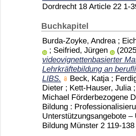
Dordrecht
18 Article 22
1-
Buchkapitel
Burda-Zoyke, Andrea
;
Eich
;
Seifried, Jürgen
(202
videovignettenbasierter Mat
Lehrkräftebildung an beruf
LIBS.
Beck, Katja
;
Ferdi
Dieter
;
Kett-Hauser, Julia
Michael
Förderbezogene Dia
Bildung : Professionalisier
Unterstützungsangebote – Ü
Bildung Münster
2
119-13