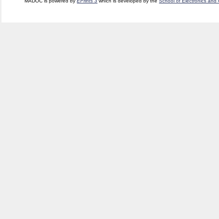
MADOC is powered by
EPrints 3
which is developed by the
School of Electronics and