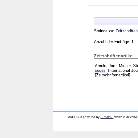
Springe zu:
Zeitschriften
Anzahl der Einträge:
1
.
Zeitschriftenartikel
Arnold, Jan
;
Minner, St
prices.
International Jo
[Zeitschriftenartikel]
MADOC is powered by
EPrints 3
which is develo