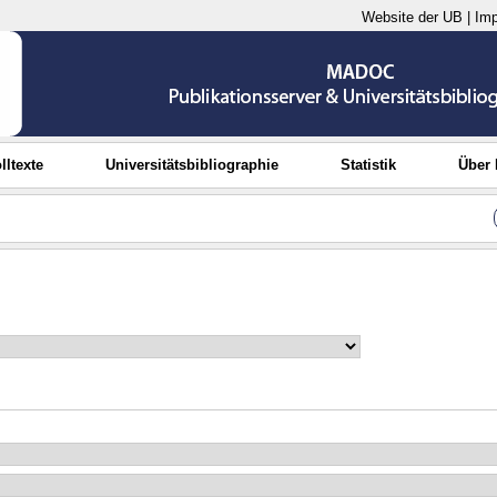
Website der UB
|
Im
lltexte
Universitätsbibliographie
Statistik
Über