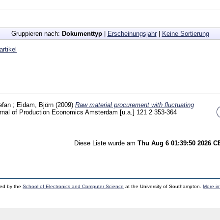
Gruppieren nach:
Dokumenttyp
|
Erscheinungsjahr
|
Keine Sortierung
artikel
efan
;
Eidam, Björn
(2009)
Raw material procurement with fluctuating
urnal of Production Economics Amsterdam [u.a.]
121 2
353-364
Diese Liste wurde am
Thu Aug 6 01:39:50 2026 
ped by the
School of Electronics and Computer Science
at the University of Southampton.
More in