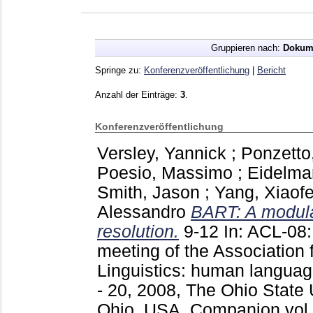
Gruppieren nach:
Dokum
Springe zu:
Konferenzveröffentlichung
|
Bericht
Anzahl der Einträge:
3
.
Konferenzveröffentlichung
Versley, Yannick
;
Ponzetto
Poesio, Massimo
;
Eidelma
Smith, Jason
;
Yang, Xiaof
Alessandro
BART: A modular
resolution.
9-12
In: ACL-08:
meeting of the Association 
Linguistics: human languag
- 20, 2008, The Ohio State 
Ohio, USA, Companion vol.: