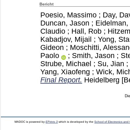
Bericht
Poesio, Massimo
;
Day, Da
Duncan, Jason
;
Eidelman, 
Claudio
;
Hall, Rob
;
Hitzem
Kabadjov, Mijail
;
Yong, St
Gideon
;
Moschitti, Alessan
Paolo
;
Smith, Jason
;
St
Strube, Michael
;
Su, Jian
Yang, Xiaofeng
;
Wick, Mic
Final Report.
Heidelberg
[B
Di
MADOC is powered by
EPrints 3
which is developed by the
School of Electronics and