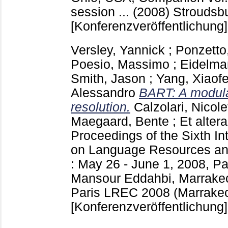
session ... (2008) Stroudsb
[Konferenzveröffentlichung]
Versley, Yannick
;
Ponzetto
Poesio, Massimo
;
Eidelma
Smith, Jason
;
Yang, Xiaof
Alessandro
BART: A modular
resolution.
Calzolari, Nicole
Maegaard, Bente
;
Et altera
Proceedings of the Sixth In
on Language Resources an
: May 26 - June 1, 2008, P
Mansour Eddahbi, Marrake
Paris
LREC 2008 (Marrakec
[Konferenzveröffentlichung]