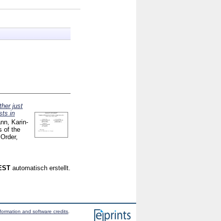
her just
sts in
nn, Karin-
s of the
Order,
CEST
automatisch erstellt.
formation and software credits
.