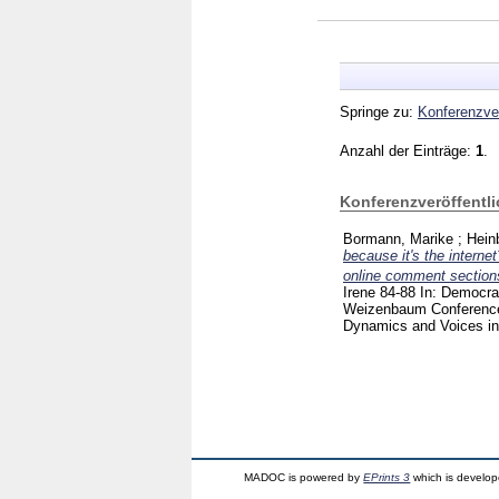
Springe zu:
Konferenzver
Anzahl der Einträge:
1
.
Konferenzveröffentl
Bormann, Marike
;
Hein
because it's the interne
online comment section
Irene
84-88
In: Democrac
Weizenbaum Conference,
Dynamics and Voices in 
MADOC is powered by
EPrints 3
which is develo