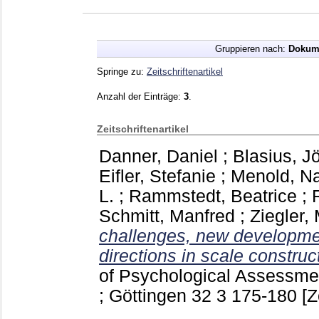
Gruppieren nach:
Dokum
Springe zu:
Zeitschriftenartikel
Anzahl der Einträge:
3
.
Zeitschriftenartikel
Danner, Daniel
;
Blasius, J
Eifler, Stefanie
;
Menold, Na
L.
;
Rammstedt, Beatrice
;
Schmitt, Manfred
;
Ziegler,
challenges, new developmen
directions in scale construc
of Psychological Assessme
; Göttingen
32 3
175-180
[Z