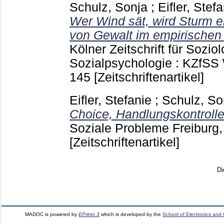
Schulz, Sonja
;
Eifler, Stef
Wer Wind sät, wird Sturm e
von Gewalt im empirischen 
Kölner Zeitschrift für Sozio
Sozialpsychologie : KZfS
145
[Zeitschriftenartikel]
Eifler, Stefanie
;
Schulz, So
Choice, Handlungskontrolle 
Soziale Probleme Freiburg, 
[Zeitschriftenartikel]
Di
MADOC is powered by
EPrints 3
which is developed by the
School of Electronics and