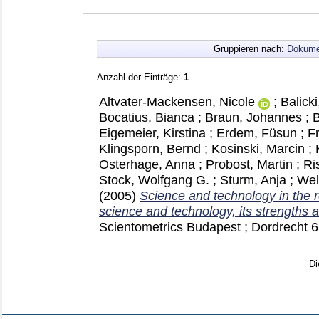
Gruppieren nach:
Dokume
Anzahl der Einträge:
1
.
Altvater-Mackensen, Nicole
;
Balick
Bocatius, Bianca
;
Braun, Johannes
;
B
Eigemeier, Kirstina
;
Erdem, Füsun
;
Fr
Klingsporn, Bernd
;
Kosinski, Marcin
;
Osterhage, Anna
;
Probost, Martin
;
Ri
Stock, Wolfgang G.
;
Sturm, Anja
;
Well
(2005)
Science and technology in the r
science and technology, its strengths an
Scientometrics Budapest ; Dordrecht
6
Di