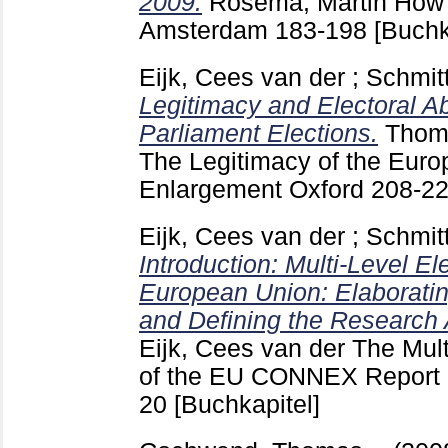
2009.
Rosema, Martin
How 
Amsterdam
183-198
[Buchk
Eijk, Cees van der
;
Schmit
Legitimacy and Electoral A
Parliament Elections.
Thoma
The Legitimacy of the Euro
Enlargement Oxford
208-2
Eijk, Cees van der
;
Schmit
Introduction: Multi-Level El
European Union: Elaborati
and Defining the Research 
Eijk, Cees van der
The Mult
of the EU CONNEX Report
20
[Buchkapitel]