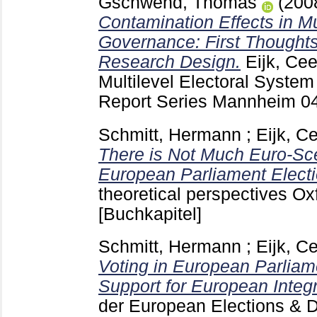
Gschwend, Thomas
(200
Contamination Effects in M
Governance: First Thought
Research Design.
Eijk, Ce
Multilevel Electoral Syst
Report Series Mannheim
0
Schmitt, Hermann
;
Eijk, C
There is Not Much Euro-Sce
European Parliament Electi
theoretical perspectives O
[Buchkapitel]
Schmitt, Hermann
;
Eijk, C
Voting in European Parliam
Support for European Integr
der
European Elections & Do