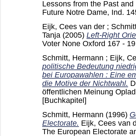
Lessons from the Past and 
Future Notre Dame, Ind.
14
Eijk, Cees van der
;
Schmit
Tanja
(2005)
Left-Right Orie
Voter None Oxford
167 - 1
Schmitt, Hermann
;
Eijk, C
politische Bedeutung niedri
bei Europawahlen : Eine em
die Motive der Nichtwahl.
D
öffentlichen Meinung Opla
[Buchkapitel]
Schmitt, Hermann
(1996)
G
Electorate.
Eijk, Cees van 
The European Electorate and