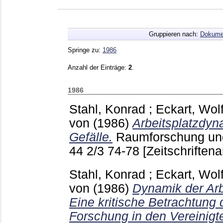
Gruppieren nach:
Dokume
Springe zu:
1986
Anzahl der Einträge:
2
.
1986
Stahl, Konrad
;
Eckart, Wol
von
(1986)
Arbeitsplatzdyn
Gefälle.
Raumforschung un
44 2/3
74-78
[Zeitschriftenar
Stahl, Konrad
;
Eckart, Wol
von
(1986)
Dynamik der Arb
Eine kritische Betrachtung
Forschung in den Vereinigt