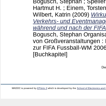
Bogusch, Stephan
;
Speller
Hartmut H.
;
Einem, Torste
Wilbert, Katrin
(2009)
Wirku
Verkehrs- und Eventman
während und nach der FIF
Bogusch, Stephan
Organisa
von Großveranstaltungen : I
zur FIFA Fussball-WM 20
[Buchkapitel]
Di
MADOC is powered by
EPrints 3
which is developed by the
School of Electronics and