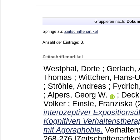
Gruppieren nach:
Dokum
Springe zu:
Zeitschriftenartikel
Anzahl der Einträge:
3
.
Zeitschriftenartikel
Westphal, Dorte
;
Gerlach, 
Thomas
;
Wittchen, Hans-U
;
Ströhle, Andreas
;
Fydric
;
Alpers, Georg W.
;
Decke
Volker
;
Einsle, Franziska
(
interozeptiver Expositions
Kognitiven Verhaltensthera
mit Agoraphobie.
Verhalten
268-276
[Zeitschriftenartikel