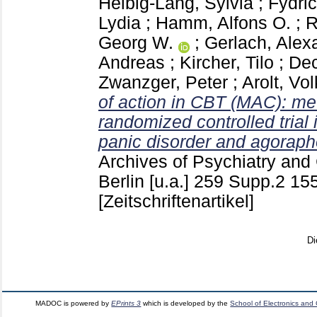
Helbig-Lang, Sylvia
;
Fydri
Lydia
;
Hamm, Alfons O.
;
R
Georg W.
;
Gerlach, Alex
Andreas
;
Kircher, Tilo
;
Dec
Zwanzger, Peter
;
Arolt, Vol
of action in CBT (MAC): met
randomized controlled trial 
panic disorder and agoraph
Archives of Psychiatry and
Berlin [u.a.]
259 Supp.2
15
[Zeitschriftenartikel]
Di
MADOC is powered by
EPrints 3
which is developed by the
School of Electronics and