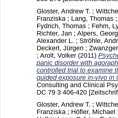
Gloster, Andrew T.
;
Wittche
Franziska
;
Lang, Thomas
Fydrich, Thomas
;
Fehm, L
Richter, Jan
;
Alpers, Geor
Alexander L.
;
Ströhle, And
Deckert, Jürgen
;
Zwanzger,
;
Arolt, Volker
(2011)
Psycho
panic disorder with agorap
controlled trial to examine t
guided exposure in-vivo in
Consulting and Clinical Ps
DC
79 3
406-420
[Zeitschrif
Gloster, Andrew T.
;
Wittche
Franziska
;
Höfler, Michael