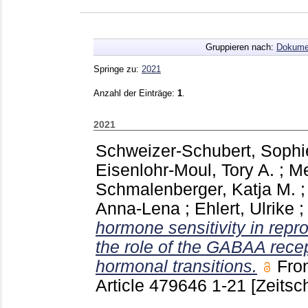
Gruppieren nach:
Dokume
Springe zu:
2021
Anzahl der Einträge:
1
.
2021
Schweizer-Schubert, Sophi
Eisenlohr-Moul, Tory A.
;
Me
Schmalenberger, Katja M.
Anna-Lena
;
Ehlert, Ulrike
hormone sensitivity in repr
the role of the GABAA rece
hormonal transitions.
Fro
Article 479646
1-21
[Zeitsch