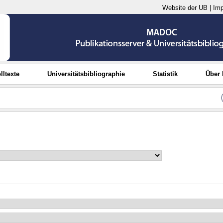
Website der UB
|
Im
lltexte
Universitätsbibliographie
Statistik
Über