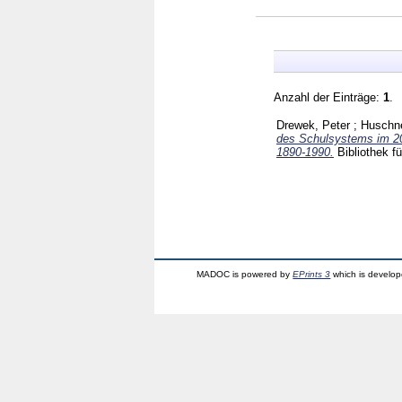
Anzahl der Einträge:
1
.
Drewek, Peter
;
Huschne
des Schulsystems im 20.
1890-1990.
Bibliothek 
MADOC is powered by
EPrints 3
which is develo