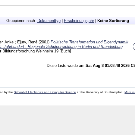
Gruppieren nach:
Dokumenttyp
|
Erscheinungsjahr
|
Keine Sortierung
r, Anke
;
Ejury, René
(2001)
Politische Transformation und Eigendynamik
 Jahrhundert : Regionale Schulentwicklung in Berlin und Brandenburg
für Bildungsforschung Weinheim
19
[Buch]
Diese Liste wurde am
Sat Aug 8 01:08:48 2026 
ped by the
School of Electronics and Computer Science
at the University of Southampton.
More in