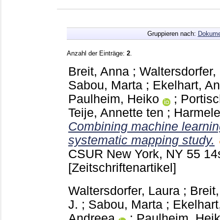
Gruppieren nach:
Dokume
Anzahl der Einträge:
2
.
Breit, Anna
;
Waltersdorfer,
Sabou, Marta
;
Ekelhart, A
Paulheim, Heiko
;
Portisc
Teije, Annette ten
;
Harmele
Combining machine learnin
systematic mapping study.
CSUR New York, NY
55 14
[Zeitschriftenartikel]
Waltersdorfer, Laura
;
Breit
J.
;
Sabou, Marta
;
Ekelhart
Andreea
;
Paulheim, Hei