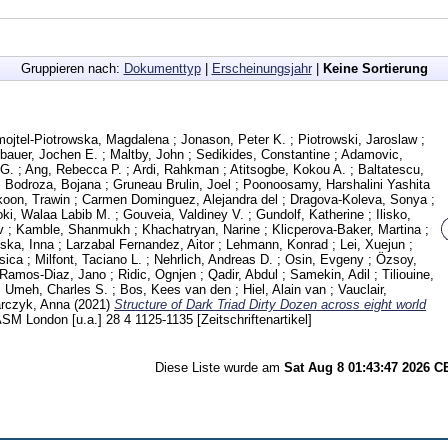
Gruppieren nach:
Dokumenttyp
|
Erscheinungsjahr
|
Keine Sortierung
ojtel-Piotrowska, Magdalena
;
Jonason, Peter K.
;
Piotrowski, Jaroslaw
;
bauer, Jochen E.
;
Maltby, John
;
Sedikides, Constantine
;
Adamovic,
 G.
;
Ang, Rebecca P.
;
Ardi, Rahkman
;
Atitsogbe, Kokou A.
;
Baltatescu,
;
Bodroza, Bojana
;
Gruneau Brulin, Joel
;
Poonoosamy, Harshalini Yashita
koon, Trawin
;
Carmen Dominguez, Alejandra del
;
Dragova-Koleva, Sonya
;
ki, Walaa Labib M.
;
Gouveia, Valdiney V.
;
Gundolf, Katherine
;
Ilisko,
v
;
Kamble, Shanmukh
;
Khachatryan, Narine
;
Klicperova-Baker, Martina
;
ska, Inna
;
Larzabal Fernandez, Aitor
;
Lehmann, Konrad
;
Lei, Xuejun
;
sica
;
Milfont, Taciano L.
;
Nehrlich, Andreas D.
;
Osin, Evgeny
;
Özsoy,
Ramos-Diaz, Jano
;
Ridic, Ognjen
;
Qadir, Abdul
;
Samekin, Adil
;
Tiliouine,
;
Umeh, Charles S.
;
Bos, Kees van den
;
Hiel, Alain van
;
Vauclair,
rczyk, Anna
(2021)
Structure of Dark Triad Dirty Dozen across eight world
ASM London [u.a.]
28 4
1125-1135
[Zeitschriftenartikel]
Diese Liste wurde am
Sat Aug 8 01:43:47 2026 