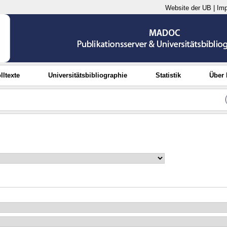
Website der UB
|
Im
lltexte
Universitätsbibliographie
Statistik
Über