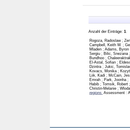
Anzahl der Einträge:
1
.
Rogoza, Radoslaw
;
Zem
Campbell, Keith W.
;
Ge
Mladen
;
Adams, Byron
Sergiu
;
Bilic, Snezana
Bundhoo
;
Chaleeraktra
El-Astal, Sofian
;
Eldeso
Dzintra
;
Jukic, Tomisla
Kovacs, Monika
;
Kozyt
Liik, Kadi
;
McCain, Jes
Emrah
;
Park, Joonha
;
Habib
;
Tomsik, Robert
Christin-Melanie
;
Wloda
regions.
Assessment : 