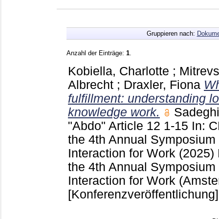
Gruppieren nach:
Dokume
Anzahl der Einträge:
1
.
Kobiella, Charlotte
;
Mitrev
Albrecht
;
Draxler, Fiona
Wh
fulfillment: understanding l
knowledge work.
Sadeghi
"Abdo"
Article 12
1-15
In: 
the 4th Annual Symposiu
Interaction for Work (2025
the 4th Annual Symposiu
Interaction for Work (Amst
[Konferenzveröffentlichung]