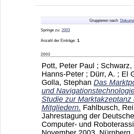
Gruppieren nach:
Dokume
Springe zu:
2003
Anzahl der Einträge:
1
.
2003
Pott, Peter Paul
;
Schwarz,
Hanns-Peter
;
Dürr, A.
;
El 
Golla, Stephan
Das Marktpo
und Navigationstechnologie
Studie zur Marktakzeptan
Mitgliedern.
Fahlbusch, Rei
Jahrestagung der Deutschen
Computer- und Roboterassisti
November 2003, Nürnberg