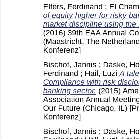
Elfers, Ferdinand
;
El Cham
of equity higher for risky 
market discipline using the 
(2016)
39th EAA Annual Co
(Maastricht, The Netherlan
Konferenz]
Bischof, Jannis
;
Daske, Ho
Ferdinand
;
Hail, Luzi
A tal
Compliance with risk disclo
banking sector.
(2015)
Amer
Association Annual Meeting 
Our Future (Chicago, IL)
[P
Konferenz]
Bischof, Jannis
;
Daske, Ho