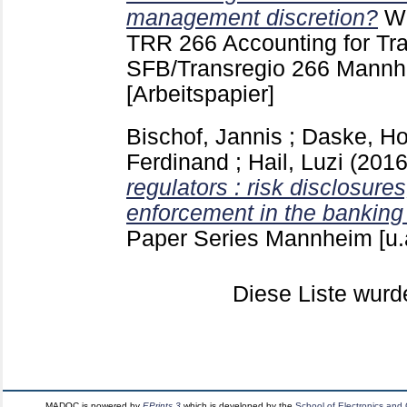
management discretion?
Wo
TRR 266 Accounting for Tr
SFB/Transregio 266 Mannhe
[Arbeitspapier]
Bischof, Jannis
;
Daske, Ho
Ferdinand
;
Hail, Luzi
(201
regulators : risk disclosures,
enforcement in the banking 
Paper Series Mannheim [u.
Diese Liste wur
MADOC is powered by
EPrints 3
which is developed by the
School of Electronics and