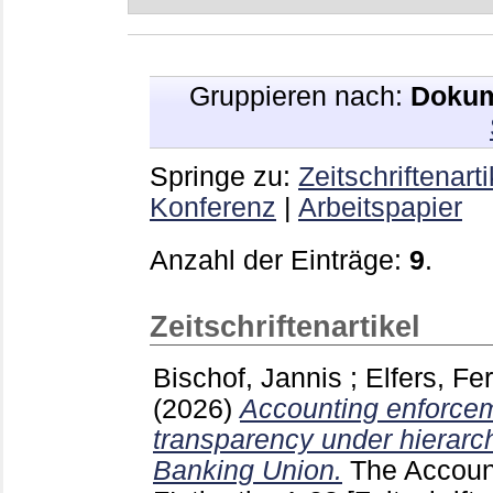
Gruppieren nach:
Dokum
Springe zu:
Zeitschriftenarti
Konferenz
|
Arbeitspapier
Anzahl der Einträge:
9
.
Zeitschriftenartikel
Bischof, Jannis
;
Elfers, Fe
(2026)
Accounting enforce
transparency under hierarch
Banking Union.
The Accoun