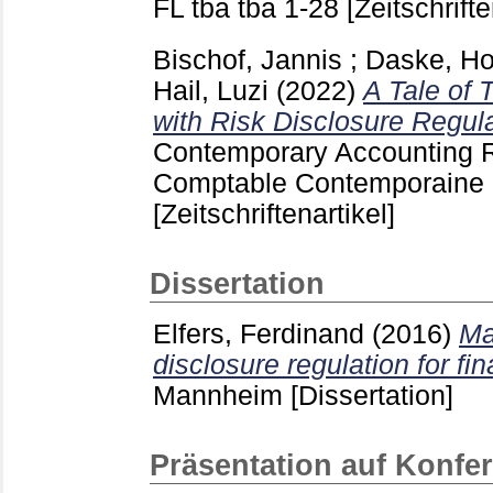
FL
tba tba
1-28
[Zeitschrifte
Bischof, Jannis
;
Daske, Ho
Hail, Luzi
(2022)
A Tale of
with Risk Disclosure Regula
Contemporary Accounting 
Comptable Contemporaine O
[Zeitschriftenartikel]
Dissertation
Elfers, Ferdinand
(2016)
Ma
disclosure regulation for fin
Mannheim
[Dissertation]
Präsentation auf Konfe