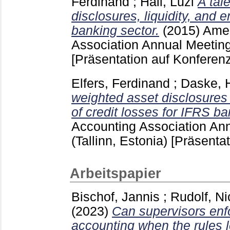
Ferdinand
;
Hail, Luzi
A tal
disclosures, liquidity, and 
banking sector.
(2015)
Amer
Association Annual Meeting
[Präsentation auf Konferenz
Elfers, Ferdinand
;
Daske, 
weighted asset disclosures 
of credit losses for IFRS b
Accounting Association An
(Tallinn, Estonia)
[Präsentat
Arbeitspapier
Bischof, Jannis
;
Rudolf, Ni
(2023)
Can supervisors enf
accounting when the rules 