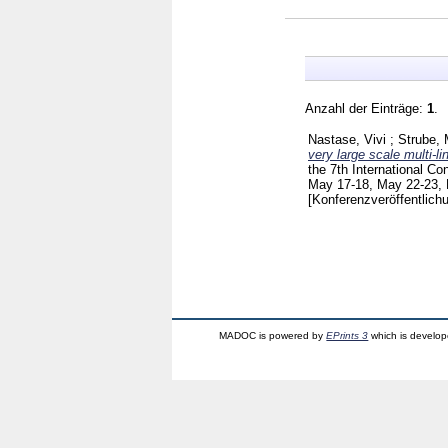
Anzahl der Einträge:
1
.
Nastase, Vivi
;
Strube, 
very large scale multi-l
the 7th International C
May 17-18, May 22-23, 
[Konferenzveröffentlich
MADOC is powered by
EPrints 3
which is develo