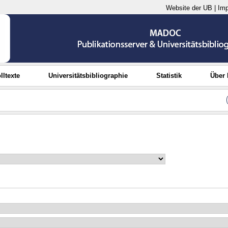
Website der UB
|
Im
lltexte
Universitätsbibliographie
Statistik
Über