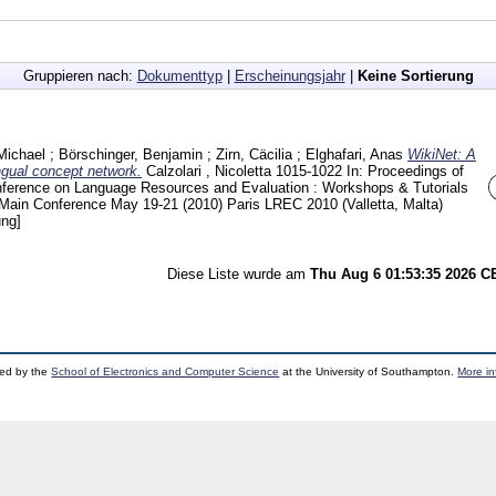
Gruppieren nach:
Dokumenttyp
|
Erscheinungsjahr
|
Keine Sortierung
Michael
;
Börschinger, Benjamin
;
Zirn, Cäcilia
;
Elghafari, Anas
WikiNet: A
ingual concept network.
Calzolari , Nicoletta
1015-1022
In: Proceedings of
onference on Language Resources and Evaluation : Workshops & Tutorials
Main Conference May 19-21 (2010) Paris
LREC 2010 (Valletta, Malta)
ung]
Diese Liste wurde am
Thu Aug 6 01:53:35 2026 
ped by the
School of Electronics and Computer Science
at the University of Southampton.
More in