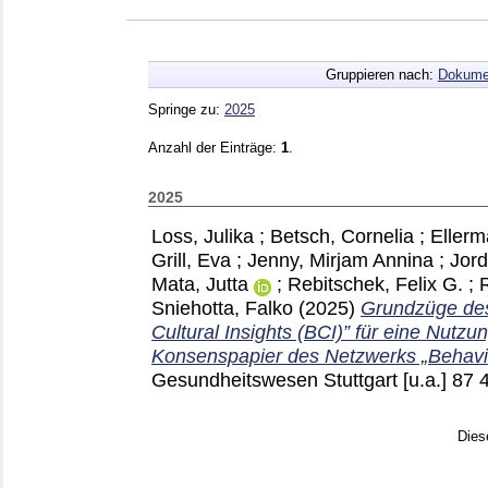
Gruppieren nach:
Dokume
Springe zu:
2025
Anzahl der Einträge:
1
.
2025
Loss, Julika
;
Betsch, Cornelia
;
Ellerm
Grill, Eva
;
Jenny, Mirjam Annina
;
Jor
Mata, Jutta
;
Rebitschek, Felix G.
;
Sniehotta, Falko
(2025)
Grundzüge des
Cultural Insights (BCI)” für eine Nutzun
Konsenspapier des Netzwerks „Behavi
Gesundheitswesen Stuttgart [u.a.]
87 
Dies