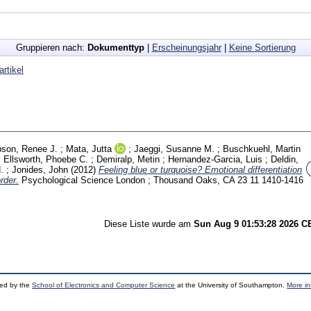
Gruppieren nach:
Dokumenttyp
|
Erscheinungsjahr
|
Keine Sortierung
artikel
son, Renee J.
;
Mata, Jutta
;
Jaeggi, Susanne M.
;
Buschkuehl, Martin
;
Ellsworth, Phoebe C.
;
Demiralp, Metin
;
Hernandez-Garcia, Luis
;
Deldin,
.
;
Jonides, John
(2012)
Feeling blue or turquoise? Emotional differentiation
rder.
Psychological Science London ; Thousand Oaks, CA
23 11
1410-1416
Diese Liste wurde am
Sun Aug 9 01:53:28 2026 
ped by the
School of Electronics and Computer Science
at the University of Southampton.
More in