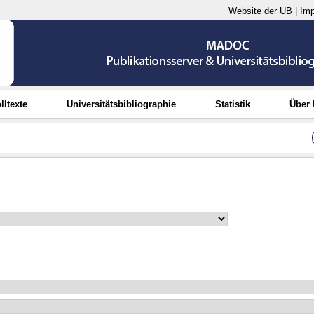
Website der UB
|
Im
lltexte
Universitätsbibliographie
Statistik
Über