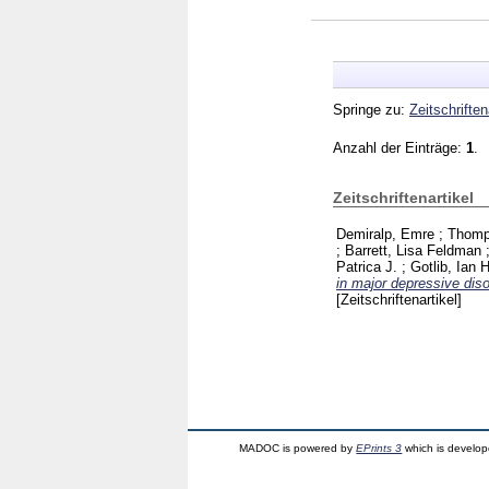
Springe zu:
Zeitschriften
Anzahl der Einträge:
1
.
Zeitschriftenartikel
Demiralp, Emre
;
Thomp
;
Barrett, Lisa Feldman
Patrica J.
;
Gotlib, Ian H
in major depressive diso
[Zeitschriftenartikel]
MADOC is powered by
EPrints 3
which is develo