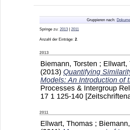
Gruppieren nach:
Dokume
Springe zu:
2013
|
2011
Anzahl der Einträge:
2
.
2013
Biemann, Torsten
;
Ellwart
(2013)
Quantifying Similari
Models: An Introduction of 
Processes & Intergroup Re
17 1
125-140
[Zeitschriftena
2011
Ellwart, Thomas
;
Biemann,