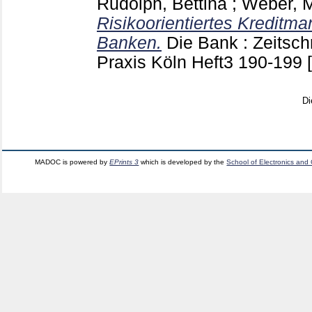
Rudolph, Bettina
;
Weber, M
Risikoorientiertes Kreditm
Banken.
Die Bank : Zeitschr
Praxis Köln
Heft3
190-199
Di
MADOC is powered by
EPrints 3
which is developed by the
School of Electronics and