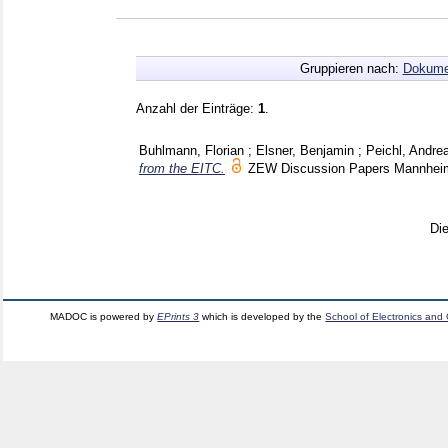
Gruppieren nach:
Dokume
Anzahl der Einträge:
1
.
Buhlmann, Florian
;
Elsner, Benjamin
;
Peichl, Andre
from the EITC.
ZEW Discussion Papers Mannhe
Di
MADOC is powered by
EPrints 3
which is developed by the
School of Electronics and