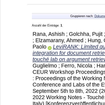
Gruppieren nach:
Dokume
Anzahl der Einträge:
1
.
Rana, Ashish
;
Golchha, Pujit
;
Elzamarany, Ahmed
;
Hung, 
Paolo
LeviRANK: Limited qu
integration for document retri
touché lab on argument retrie
Guglielmo
;
Ferro, Nicola
;
Han
CEUR Workshop Proceeding
: Proceedings of the Working
Conference and Labs of the Ev
September 5th to 8th, 2022 
2022 Working Notes - Touché:
Italy)
[Konferenzveröffentlichu