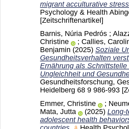
migrant acculturative stress:
Psychology & Health Abin
[Zeitschriftenartikel]
Barnis, Núria Pedrós
;
Alaz
Christine
;
Callies, Caroli
Benjamin
(2025)
Soziale U
Gesundheitsverhalten vers
Ernährung als Schnittstelle
Ungleichheit und Gesundhei
Gesundheitsforschung, Gesu
Heidelberg
68 9
986-993
[Z
Emmer, Christine
;
Neume
Mata, Jutta
(2025)
Long-t
adolescent health behaviors
countries.
Health Psycho