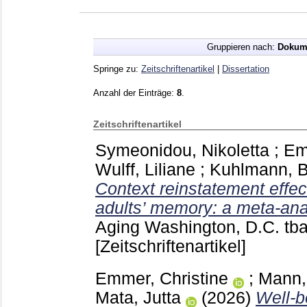
Gruppieren nach:
Dokum
Springe zu:
Zeitschriftenartikel
|
Dissertation
Anzahl der Einträge:
8
.
Zeitschriftenartikel
Symeonidou, Nikoletta
;
Em
Wulff, Liliane
;
Kuhlmann, B
Context reinstatement effec
adults’ memory: a meta-ana
Aging Washington, D.C.
tba
[Zeitschriftenartikel]
Emmer, Christine
;
Mann,
Mata, Jutta
(2026)
Well-be