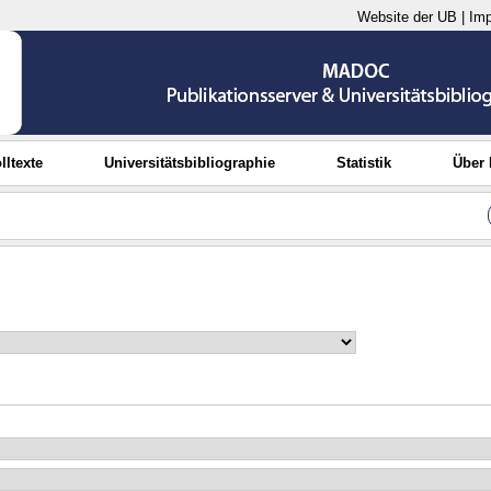
Website der UB
|
Im
lltexte
Universitätsbibliographie
Statistik
Über