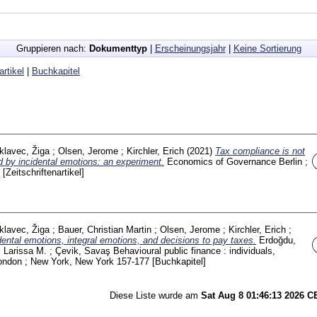
Gruppieren nach:
Dokumenttyp
|
Erscheinungsjahr
|
Keine Sortierung
artikel
|
Buchkapitel
klavec, Žiga
;
Olsen, Jerome
;
Kirchler, Erich
(2021)
Tax compliance is not
d by incidental emotions: an experiment.
Economics of Governance Berlin ;
2
[Zeitschriftenartikel]
klavec, Žiga
;
Bauer, Christian Martin
;
Olsen, Jerome
;
Kirchler, Erich
;
dental emotions, integral emotions, and decisions to pay taxes.
Erdoğdu,
 Larissa M.
;
Çevik, Savaş
Behavioural public finance : individuals,
 London ; New York, New York
157-177
[Buchkapitel]
Diese Liste wurde am
Sat Aug 8 01:46:13 2026 