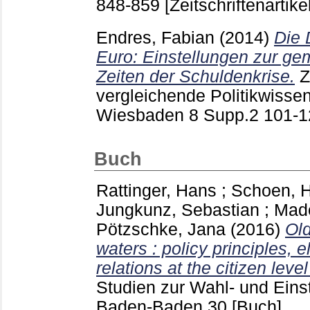
848-859
[Zeitschriftenartikel
Endres, Fabian
(2014)
Die 
Euro: Einstellungen zur g
Zeiten der Schuldenkrise.
Z
vergleichende Politikwissen
Wiesbaden
8 Supp.2
101-
Buch
Rattinger, Hans
;
Schoen, H
Jungkunz, Sebastian
;
Made
Pötzschke, Jana
(2016)
Old
waters : policy principles, 
relations at the citizen leve
Studien zur Wahl- und Eins
Baden-Baden
30
[Buch]