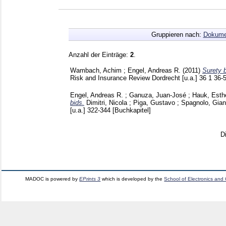
Gruppieren nach:
Dokume
Anzahl der Einträge:
2
.
Wambach, Achim
;
Engel, Andreas R.
(2011)
Surety b
Risk and Insurance Review Dordrecht [u.a.]
36 1
36-
Engel, Andreas R.
;
Ganuza, Juan-José
;
Hauk, Esth
bids.
Dimitri, Nicola
;
Piga, Gustavo
;
Spagnolo, Gian
[u.a.]
322-344
[Buchkapitel]
D
MADOC is powered by
EPrints 3
which is developed by the
School of Electronics and