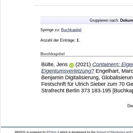
Gruppieren nach:
Dokum
Springe zu:
Buchkapitel
Anzahl der Einträge:
1
.
Buchkapitel
Bülte, Jens
(2021)
Containern: Eige
Eigentumsverletzung?
Engelhart, Mar
Benjamin
Digitalisierung, Globalisieru
Festschrift für Ulrich Sieber zum 70 G
Strafrecht Berlin
373
183-195
[Buchkap
Di
MADOC is powered by
EPrints 3
which is developed by the
School of Electronics and