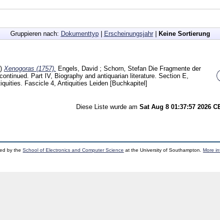
Gruppieren nach:
Dokumenttyp
|
Erscheinungsjahr
|
Keine Sortierung
4)
Xenogoras (1757).
Engels, David
;
Schorn, Stefan
Die Fragmente der
continued. Part IV, Biography and antiquarian literature. Section E,
quities. Fascicle 4, Antiquities Leiden
[Buchkapitel]
Diese Liste wurde am
Sat Aug 8 01:37:57 2026 
ped by the
School of Electronics and Computer Science
at the University of Southampton.
More in