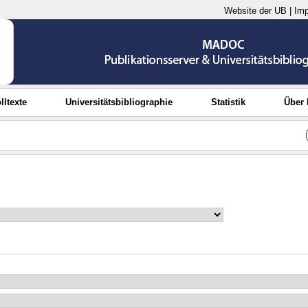
Website der UB
|
Im
lltexte
Universitätsbibliographie
Statistik
Über