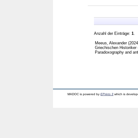
Anzahl der Einträge:
1
.
Meeus, Alexander
(202
Griechischen Historiker 
Paradoxography and anti
MADOC is powered by
EPrints 3
which is develo