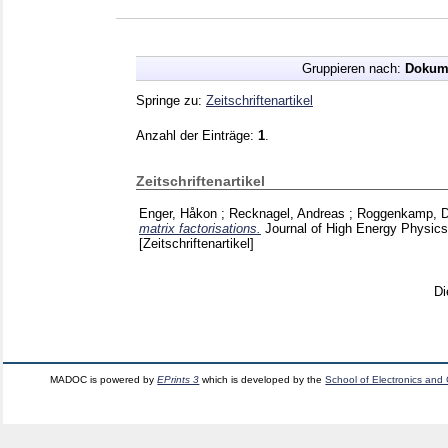
Gruppieren nach:
Dokum
Springe zu:
Zeitschriftenartikel
Anzahl der Einträge:
1
.
Zeitschriftenartikel
Enger, Håkon
;
Recknagel, Andreas
;
Roggenkamp, D
matrix factorisations.
Journal of High Energy Physics
[Zeitschriftenartikel]
Di
MADOC is powered by
EPrints 3
which is developed by the
School of Electronics and