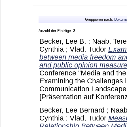
Gruppieren nach:
Dokume
Anzahl der Einträge:
2
.
Becker, Lee B.
;
Naab, Tere
Cynthia
;
Vlad, Tudor
Exami
between media freedom and 
and public opinion measure
Conference "Media and the
Examining the Challenges 
Communication Landscape"
[Präsentation auf Konferenz
Becker, Lee Bernard
;
Naab
Cynthia
;
Vlad, Tudor
Measu
Relationship Between Med