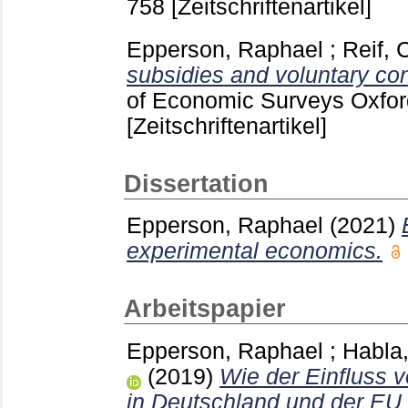
758
[Zeitschriftenartikel]
Epperson, Raphael
;
Reif, 
subsidies and voluntary con
of Economic Surveys Oxford
[Zeitschriftenartikel]
Dissertation
Epperson, Raphael
(2021)
experimental economics.
Arbeitspapier
Epperson, Raphael
;
Habla
(2019)
Wie der Einfluss v
in Deutschland und der EU