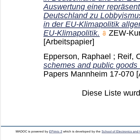
Auswertung einer repräsent
Deutschland zu Lobbyismu
in der EU-Klimapolitik all
EU-Klimapolitik.
ZEW-Kur
[Arbeitspapier]
Epperson, Raphael
;
Reif, 
schemes and public goods :
Papers Mannheim
17-070
[
Diese Liste wu
MADOC is powered by
EPrints 3
which is developed by the
School of Electronics and