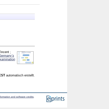
Vincent
;
 Germany’s
examination
CEST
automatisch erstellt.
formation and software credits
.