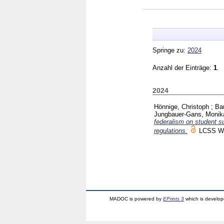
Springe zu:
2024
Anzahl der Einträge:
1
.
2024
Hönnige, Christoph
;
Bau
Jungbauer-Gans, Monik
federalism on student 
regulations.
LCSS Wo
MADOC is powered by
EPrints 3
which is develo