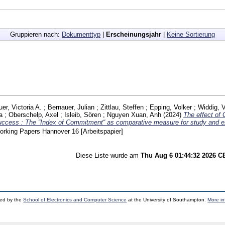
Gruppieren nach:
Dokumenttyp
|
Erscheinungsjahr
|
Keine Sortierung
er, Victoria A.
;
Bernauer, Julian
;
Zittlau, Steffen
;
Epping, Volker
;
Widdig, 
a
;
Oberschelp, Axel
;
Isleib, Sören
;
Nguyen Xuan, Anh
(2024)
The effect of
success : The “Index of Commitment“ as comparative measure for study and 
rking Papers Hannover
16
[Arbeitspapier]
Diese Liste wurde am
Thu Aug 6 01:44:32 2026 
ped by the
School of Electronics and Computer Science
at the University of Southampton.
More in