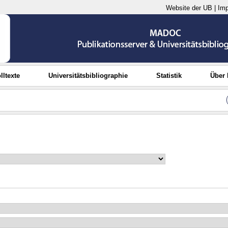
Website der UB
|
Im
lltexte
Universitätsbibliographie
Statistik
Über