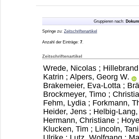
Gruppieren nach:
Dokum
Springe zu:
Zeitschriftenartikel
Anzahl der Einträge:
7
.
Zeitschriftenartikel
Wrede, Nicolas
;
Hillebrand
Katrin
;
Alpers, Georg W.
Brakemeier, Eva-Lotta
;
Brä
Brockmeyer, Timo
;
Christi
Fehm, Lydia
;
Forkmann, T
Heider, Jens
;
Helbig-Lang,
Hermann, Christiane
;
Hoye
Klucken, Tim
;
Lincoln, Tan
Ulrike
;
Lutz, Wolfgang
;
Ma