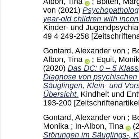
Albon, Tina
;
Bolten, Marg
von
(2021)
Psychopathology
year-old children with incon
Kinder- und Jugendpsychia
49 4
249-258
[Zeitschriftena
Gontard, Alexander von
;
B
Albon, Tina
;
Equit, Moni
(2020)
Das DC: 0 – 5 Klass
Diagnose von psychischen 
Säuglingen, Klein- und Vors
Übersicht.
Kindheit und En
193-200
[Zeitschriftenartikel
Gontard, Alexander von
;
B
Monika
;
In-Albon, Tina
(
Störungen im Säuglings-‍, K