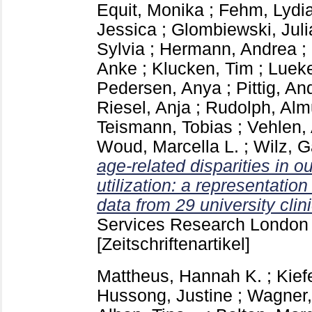
Equit, Monika
;
Fehm, Lydi
Jessica
;
Glombiewski, Juli
Sylvia
;
Hermann, Andrea
;
Anke
;
Klucken, Tim
;
Lueke
Pedersen, Anya
;
Pittig, An
Riesel, Anja
;
Rudolph, Alm
Teismann, Tobias
;
Vehlen,
Woud, Marcella L.
;
Wilz, G
age-related disparities in 
utilization: a representation
data from 29 university cli
Services Research Londo
[Zeitschriftenartikel]
Mattheus, Hannah K.
;
Kief
Hussong, Justine
;
Wagner,