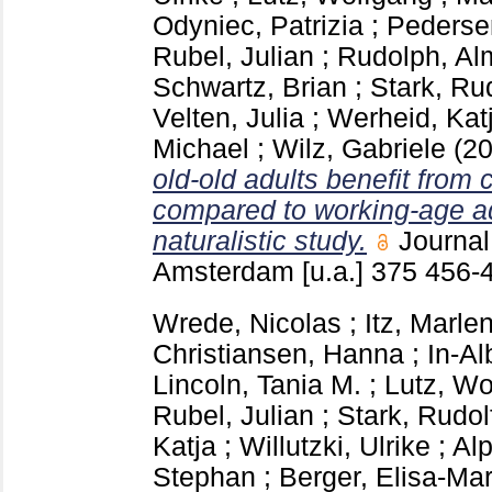
Odyniec, Patrizia
;
Pederse
Rubel, Julian
;
Rudolph, Al
Schwartz, Brian
;
Stark, Ru
Velten, Julia
;
Werheid, Kat
Michael
;
Wilz, Gabriele
(2
old-old adults benefit from 
compared to working-age ad
naturalistic study.
Journal
Amsterdam [u.a.]
375
456-
Wrede, Nicolas
;
Itz, Marle
Christiansen, Hanna
;
In-Al
Lincoln, Tania M.
;
Lutz, Wo
Rubel, Julian
;
Stark, Rudol
Katja
;
Willutzki, Ulrike
;
Alp
Stephan
;
Berger, Elisa-Mar