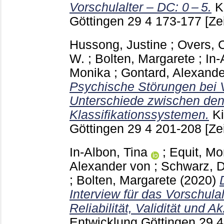
Vorschulalter – DC: 0 – 5.
K
Göttingen
29 4
173-177
[Ze
Hussong, Justine
;
Overs, 
W.
;
Bolten, Margarete
;
In-
Monika
;
Gontard, Alexande
Psychische Störungen bei V
Unterschiede zwischen den
Klassifikationssystemen.
K
Göttingen
29 4
201-208
[Ze
In-Albon, Tina
;
Equit, Mo
Alexander von
;
Schwarz, D
;
Bolten, Margarete
(2020)
Interview für das Vorschulal
Reliabilität, Validität und A
Entwicklung Göttingen
29 